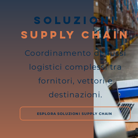
Soluzioni
supply chain
Coordinamento di flussi
logistici complessi tra
fornitori, vettori e
destinazioni.
ESPLORA SOLUZIONI SUPPLY CHAIN