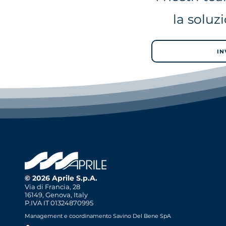
la soluz
IN
© 2026 Aprile S.p.A.
Via di Francia, 28
16149, Genova, Italy
P.IVA IT 01324870995
Management e coordinamento Savino Del Bene SpA