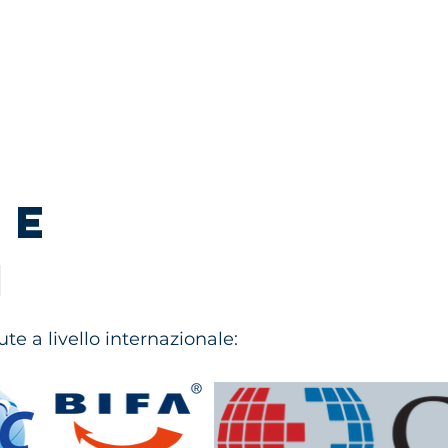
 e
i
te a livello internazionale: