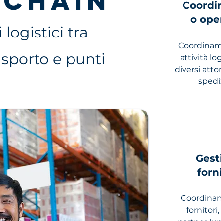
 CHAIN
Coordi
o ope
 logistici tra
Coordinam
trasporto e punti
attività lo
diversi attor
spedi
Gest
forn
Coordina
fornitori,