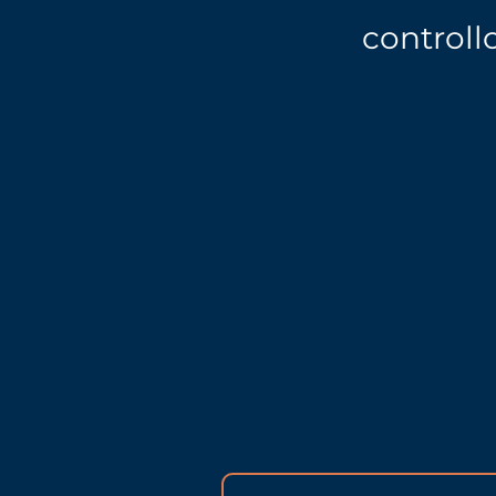
controll
Pianificaz
Pianificazione 
per migliorare 
logistiche inte
Coordinam
Gestione e mov
scorte lungo le 
supply chain.