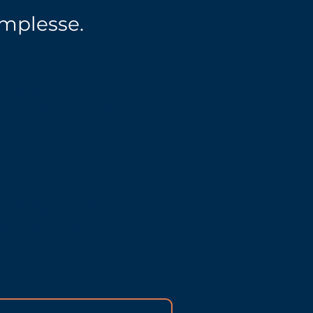
omplesse.
buzione
ento delle attività
ve tra mercati regionali e
nali.
 multimodali
ei flussi di merce tra
marittimo, aereo, stradale
io.