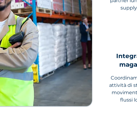
partner lun
supply
Integr
maga
Coordinam
attività di 
movimenta
flussi l