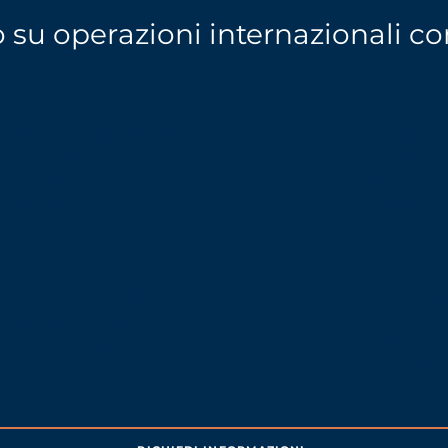
o su operazioni internazionali c
ione trasporti
Distri
dei flussi di trasporto
Coordinam
l’efficienza nelle reti
distributi
rnazionali.
internazio
ento scorte
Flussi
imentazione delle
Gestione d
diverse fasi della
trasporto 
e ferroviar