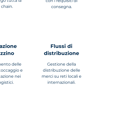
go tutta la
con i requisiti di
 chain.
consegna.
azione
Flussi di
zzino
distribuzione
ento delle
Gestione della
stoccaggio e
distribuzione delle
zione nei
merci su reti locali e
ogistici.
internazionali.