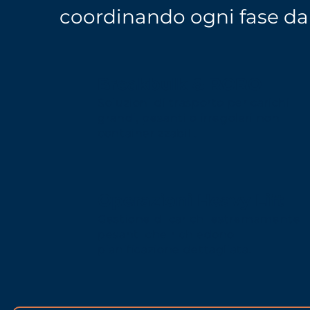
coordinando ogni fase dal
Breakbulk & RORO
Soluzioni di trasporto per carichi
grandi, pesanti o irregolari non
containerizzabili.
Operazioni Heavy Lift
Gestione di carichi estremamente
pesanti che richiedono
pianificazione dettagliata.