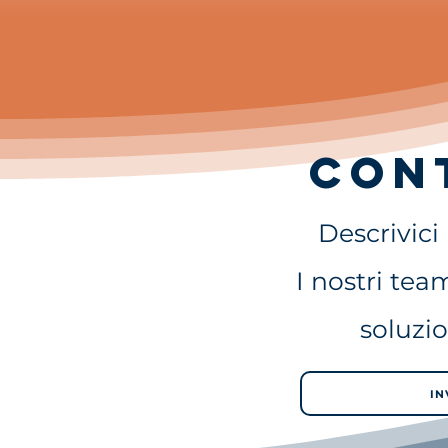
Con
Descrivici
I nostri tea
soluzio
IN