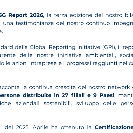
SG Report 2026
, la terza edizione del nostro bila
o e una testimonianza del nostro continuo impegn
e.
rd della Global Reporting Initiative (GRI), il repor
nte delle nostre iniziative ambientali, social
le azioni intraprese e i progressi raggiunti nel co
racconta la continua crescita del nostro network g
ersone distribuite in 27 filiali e 9 Paesi
, mant
che aziendali sostenibili, sviluppo delle pers
di del 2025, Aprile ha ottenuto la 
Certificazione