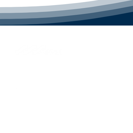
© 2026 Aprile S.p.A.
Via di Francia, 28
16149, Genova, Italy
P.IVA IT 01324870995
Management e coordinamento Savino Del Bene SpA