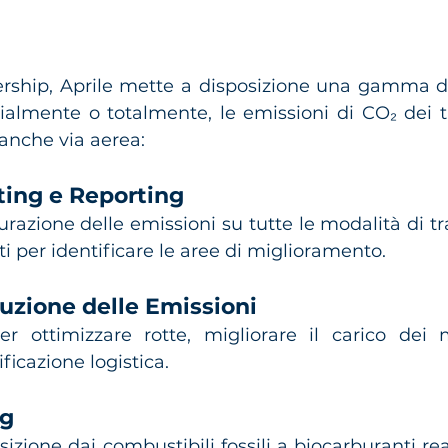
rship, Aprile mette a disposizione una gamma di 
zialmente o totalmente, le emissioni di CO₂ dei tr
 anche via aerea:
ing e Reporting
azione delle emissioni su tutte le modalità di tra
ti per identificare le aree di miglioramento.
duzione delle Emissioni
r ottimizzare rotte, migliorare il carico dei 
ficazione logistica.
ng
ansizione dai combustibili fossili a biocarburanti re