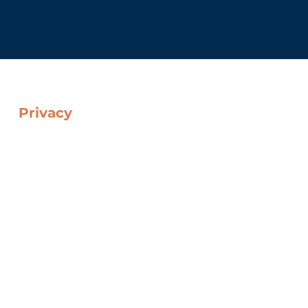
Privacy
Cookie Policy
Data Protection Policy
Web Privacy Policy
Note Legali