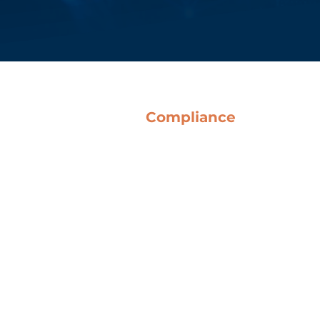
Compliance
Condizioni Generali
Linee Guida Anticorruzione
Codice Etico
Whistleblowing
Del Bene SpA
Politica QHSE
Decreto Legislativo 231
Certificazioni