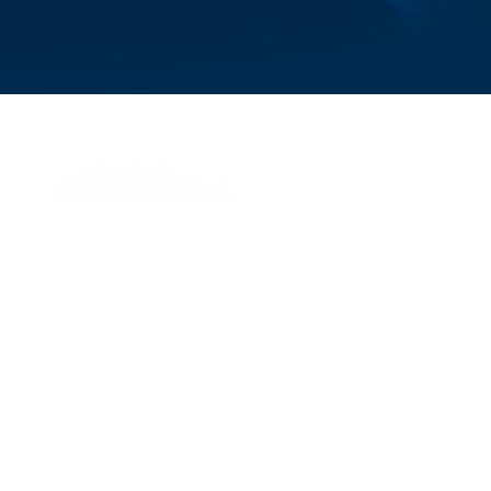
© 2026 Aprile S.p.A.
Via di Francia, 28
16149, Genova, Italy
P.IVA IT 01324870995
Management e coordinamento Savino Del Bene SpA