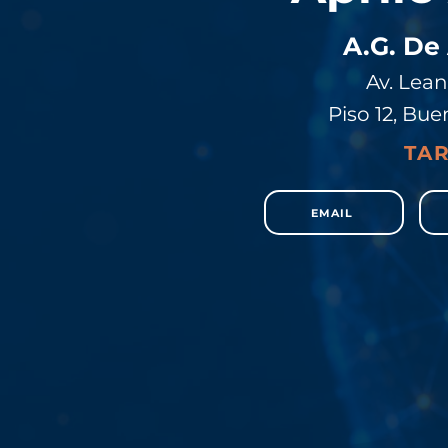
A.G. De
Av. Lea
Piso 12, Bue
TAR
EMAIL