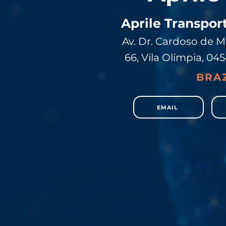
Aprile Transpor
Av. Dr. Cardoso de Me
66, Vila Olímpia, 045
BRAZ
EMAIL