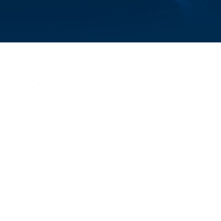
© 2026 Aprile S.p.A.
Via di Francia, 28
16149, Genova, Italy
P.IVA IT 01324870995
Management and coordination of Savino Del Bene SpA