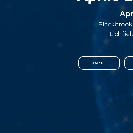
Apr
Blackbrook 
Lichfiel
EMAIL