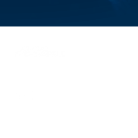
© 2026 Aprile S.p.A.
Via di Francia, 28
16149, Genova, Italy
P.IVA IT 01324870995
Management and coordination of Savino Del Bene SpA