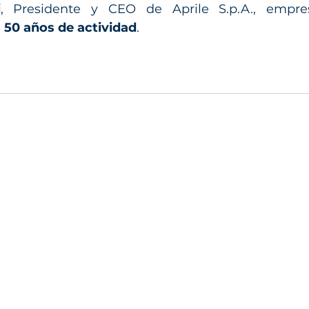
i
, Presidente y CEO de Aprile S.p.A., empre
 
50 años de actividad
.