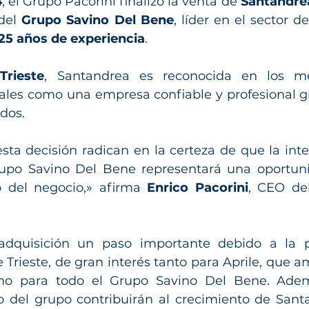
4
, el Grupo Pacorini finalizó la venta de 
Santandrea 
del 
Grupo Savino Del Bene
, líder en el sector de
25 años de experiencia
.
Trieste
, Santandrea es reconocida en los me
ales como una empresa confiable y profesional gr
ados.
sta decisión radican en la certeza de que la inte
upo Savino Del Bene representará una oportuni
o del negocio,» afirma 
Enrico Pacorini
, CEO del
 adquisición un paso importante debido a la po
 Trieste, de gran interés tanto para Aprile, que am
omo para todo el Grupo Savino Del Bene. Ademá
o del grupo contribuirán al crecimiento de Santa