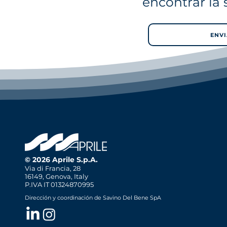
encontrar la
ENVI
© 2026 Aprile S.p.A.
Via di Francia, 28
16149, Genova, Italy
P.IVA IT 01324870995
Dirección y coordinación de Savino Del Bene SpA