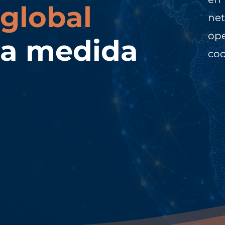
global
ne
op
a medida
coo