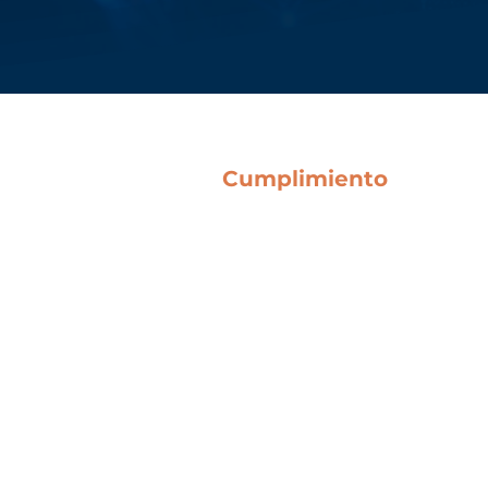
Cumplimiento
Condiciones Generales
Directrices Anticorrupción
Código Ético
Canal de Denuncias
l Bene SpA
Política QHSE
Legislative Decree 231
Certificaciones