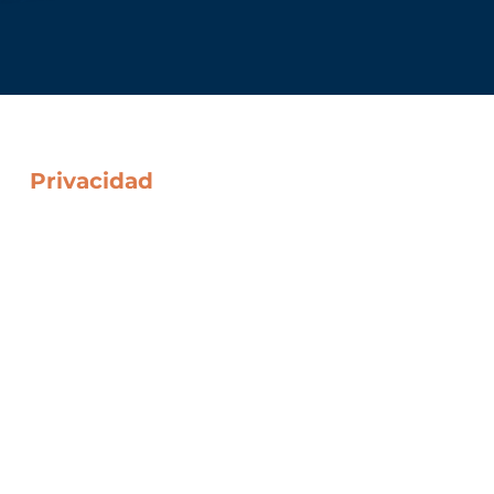
Privacidad
Política De Cookies
Protección de Datos
Política de Privacidad Web
Notas Legales