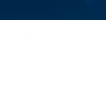
© 2026 Aprile S.p.A.
Via di Francia, 28
16149, Genova, Italy
P.IVA IT 01324870995
Dirección y coordinación de Savino Del Bene SpA