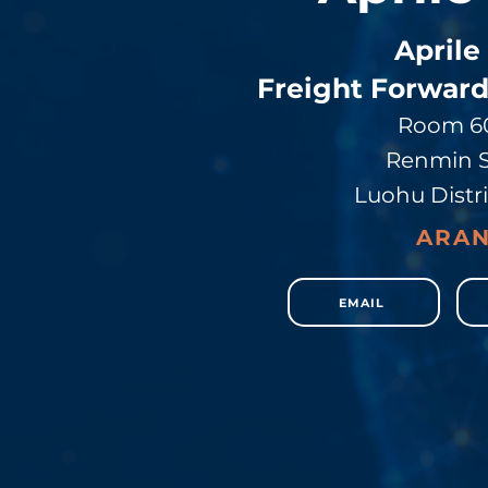
Aprile
Freight Forward
Room 60
Renmin S
Luohu Distri
ARAN
EMAIL