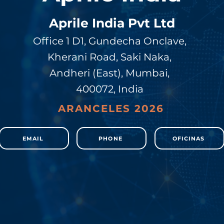
Aprile India Pvt Ltd
Office 1 D1, Gundecha Onclave,
Kherani Road, Saki Naka,
Andheri (East), Mumbai,
400072, India
ARANCELES 2026
EMAIL
PHONE
OFICINAS