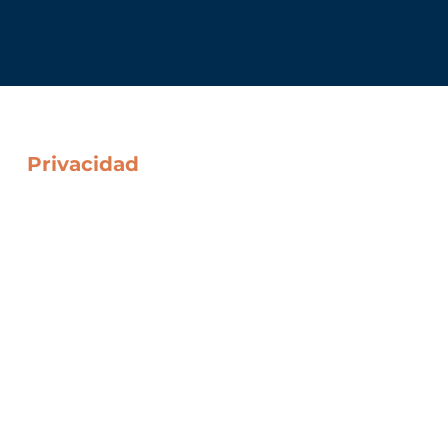
Privacidad
Política De Cookies
Protección de Datos
Política de Privacidad Web
Notas Legales