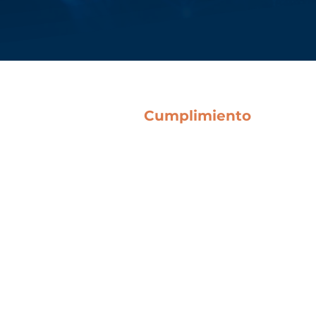
Cumplimiento
Condiciones Generales
Directrices Anticorrupción
Código Ético
Canal de Denuncias
l Bene SpA
Política QHSE
Legislative Decree 231
Certificaciones