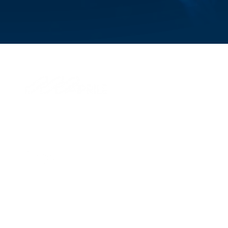
© 2026 Aprile S.p.A.
Via di Francia, 28
16149, Genova, Italy
P.IVA IT 01324870995
Dirección y coordinación de Savino Del Bene SpA